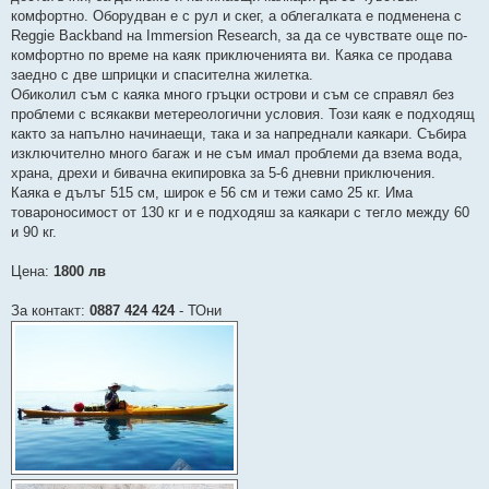
комфортно. Оборудван е с рул и скег, а облегалката е подменена с
Reggie Backband на Immersion Research, за да се чувствате още по-
комфортно по време на каяк приключенията ви. Каяка се продава
заедно с две шприцки и спасителна жилетка.
Обиколил съм с каяка много гръцки острови и съм се справял без
проблеми с всякакви метереологични условия. Този каяк е подходящ
както за напълно начинаещи, така и за напреднали каякари. Събира
изключително много багаж и не съм имал проблеми да взема вода,
храна, дрехи и бивачна екипировка за 5-6 дневни приключения.
Каяка е дълъг 515 см, широк е 56 см и тежи само 25 кг. Има
товароносимост от 130 кг и е подходяш за каякари с тегло между 60
и 90 кг.
Цена:
1800 лв
За контакт:
0887 424 424
- ТОни