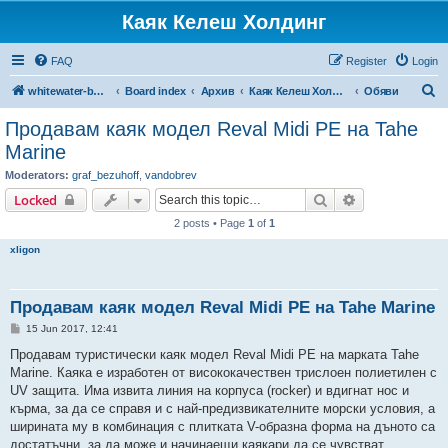
Каяк Келеш Холдинг
FAQ
Register
Login
S
whitewater-bg.org
Board index
Архив
Каяк Келеш Холдинг
Обяви
e
Продавам каяк модел Reval Midi PE на Tahe
a
Marine
r
Moderators:
graf_bezuhoff
,
vandobrev
c
Search
Advanced sear
Locked
h
2 posts • Page
1
of
1
xligon
Продавам каяк модел Reval Midi PE на Tahe Marine
P
15 Jun 2017, 12:41
o
s
Продавам туристически каяк модел Reval Midi PE на марката Tahe
t
Marine. Каяка е изработен от висококачествен трислоен полиетилен с
UV защита. Има извита линия на корпуса (rocker) и вдигнат нос и
кърма, за да се справя и с най-предизвикателните морски условия, а
ширината му в комбинация с плитката V-образна форма на дъното са
достатъчни, за да може и начинаещи каякари да се чувстват