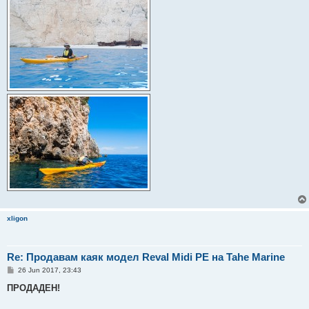
xligon
Re: Продавам каяк модел Reval Midi PE на Tahe Marine
P
26 Jun 2017, 23:43
o
s
ПРОДАДЕН!
t