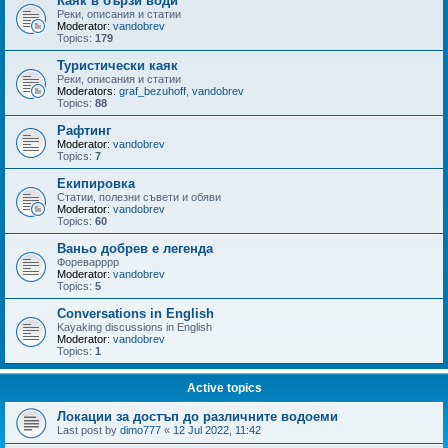
Каяк в бързи води
Реки, описания и статии
Moderator:
vandobrev
Topics:
179
Туристически каяк
Реки, описания и статии
Moderators:
graf_bezuhoff
,
vandobrev
Topics:
88
Рафтинг
Moderator:
vandobrev
Topics:
7
Екипировка
Статии, полезни съвети и обяви
Moderator:
vandobrev
Topics:
60
Ваньо добрев е легенда
Фореварррр
Moderator:
vandobrev
Topics:
5
Conversations in English
Kayaking discussions in English
Moderator:
vandobrev
Topics:
1
Active topics
Локации за достъп до различните водоеми
Last post by
dimo777
«
12 Jul 2022, 11:42