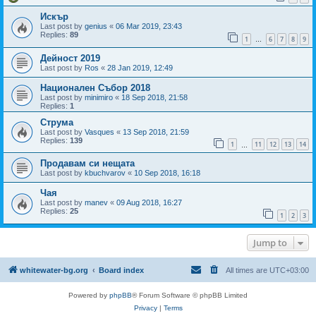
Искър
Last post by
genius
«
06 Mar 2019, 23:43
Replies:
89
1
6
7
8
9
…
Дейност 2019
Last post by
Ros
«
28 Jan 2019, 12:49
Национален Събор 2018
Last post by
minimiro
«
18 Sep 2018, 21:58
Replies:
1
Струма
Last post by
Vasques
«
13 Sep 2018, 21:59
Replies:
139
1
11
12
13
14
…
Продавам си нещата
Last post by
kbuchvarov
«
10 Sep 2018, 16:18
Чая
Last post by
manev
«
09 Aug 2018, 16:27
Replies:
25
1
2
3
Jump to
whitewater-bg.org
Board index
All times are
UTC+03:00
Powered by
phpBB
® Forum Software © phpBB Limited
Privacy
|
Terms