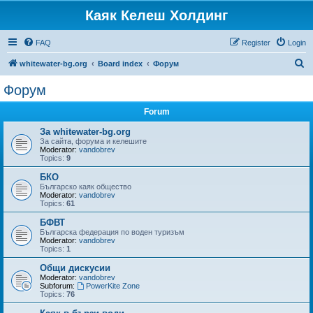
Каяк Келеш Холдинг
FAQ
Register
Login
S
whitewater-bg.org
Board index
Форум
e
Форум
a
Forum
r
c
За whitewater-bg.org
За сайта, форума и келешите
h
Moderator:
vandobrev
Topics:
9
БКО
Българско каяк общество
Moderator:
vandobrev
Topics:
61
БФВТ
Българска федерация по воден туризъм
Moderator:
vandobrev
Topics:
1
Общи дискусии
Moderator:
vandobrev
Subforum:
PowerKite Zone
Topics:
76