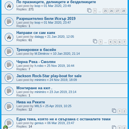
По празниците, делниците и безделниците
Last post by
loop
«
01 Mar 2020, 23:49
Replies:
271
1
25
26
27
28
…
Разрешително Бели Искър 2019
Last post by
loop
«
01 Mar 2020, 23:47
Replies:
1
Направи си сам каяк
Last post by
dalagg
«
21 Jan 2020, 12:05
Replies:
61
1
4
5
6
7
…
Тренировки в басейн
Last post by
M.Dimitrov
«
10 Jan 2020, 21:14
Черна Река - Смолян
Last post by
h.robo
«
25 Nov 2019, 16:44
Replies:
7
Jackson Rock-Star play-boat for sale
Last post by
minimiro
«
24 Nov 2019, 18:09
Монтиране на кил .
Last post by
minimiro
«
23 Jun 2019, 23:14
Replies:
1
Нива на Реките
Last post by
MILS
«
25 Apr 2019, 10:25
Replies:
12
1
2
Една тема, която не е свързана с останалите теми
Last post by
genius
«
06 Mar 2019, 23:47
Replies:
14
1
2