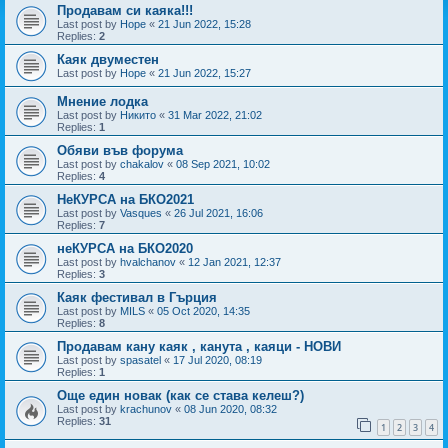
Продавам си каяка!!!
Last post by
Hope
«
21 Jun 2022, 15:28
Replies:
2
Каяк двуместен
Last post by
Hope
«
21 Jun 2022, 15:27
Мнение лодка
Last post by
Никито
«
31 Mar 2022, 21:02
Replies:
1
Обяви във форума
Last post by
chakalov
«
08 Sep 2021, 10:02
Replies:
4
НеКУРСА на БКО2021
Last post by
Vasques
«
26 Jul 2021, 16:06
Replies:
7
неКУРСА на БКО2020
Last post by
hvalchanov
«
12 Jan 2021, 12:37
Replies:
3
Каяк фестивал в Гърция
Last post by
MILS
«
05 Oct 2020, 14:35
Replies:
8
Продавам кану каяк , канута , каяци - НОВИ
Last post by
spasatel
«
17 Jul 2020, 08:19
Replies:
1
Още един новак (как се става келеш?)
Last post by
krachunov
«
08 Jun 2020, 08:32
Replies:
31
1
2
3
4