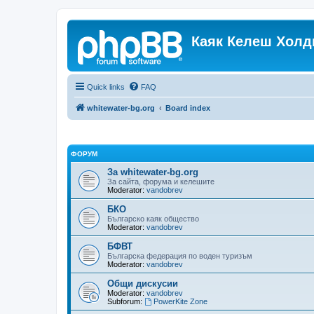
Каяк Келеш Холд
Quick links
FAQ
whitewater-bg.org
Board index
ФОРУМ
За whitewater-bg.org
За сайта, форума и келешите
Moderator:
vandobrev
БКО
Българско каяк общество
Moderator:
vandobrev
БФВТ
Българска федерация по воден туризъм
Moderator:
vandobrev
Общи дискусии
Moderator:
vandobrev
Subforum:
PowerKite Zone