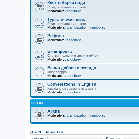
Каяк в бързи води
Реки, описания и статии
Moderator:
vandobrev
Туристически каяк
Реки, описания и статии
Moderators:
graf_bezuhoff
,
vandobrev
Рафтинг
Moderator:
vandobrev
Екипировка
Статии, полезни съвети и обяви
Moderator:
vandobrev
Ваньо добрев е легенда
Фореварррр
Moderator:
vandobrev
Conversations in English
Kayaking discussions in English
Moderator:
vandobrev
FORUM
Архив
Moderators:
graf_bezuhoff
,
vandobrev
LOGIN
•
REGISTER
Username:
Password: