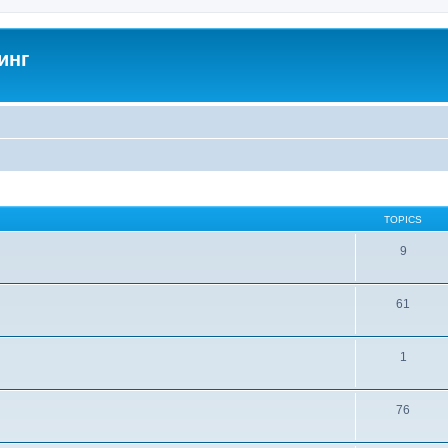
инг
TOPICS
9
61
1
76