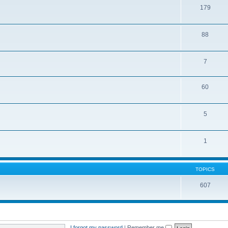
179
88
7
60
5
1
TOPICS
607
I forgot my password
|
Remember me