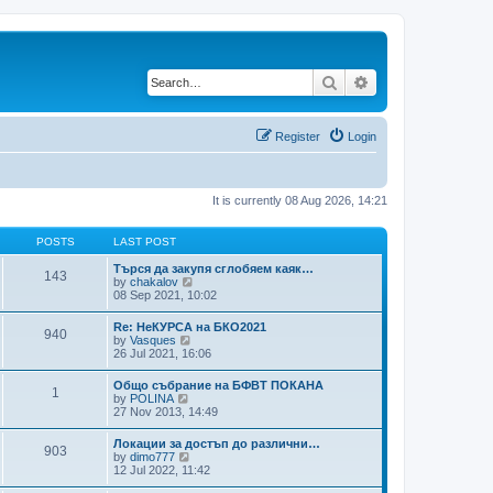
Search
Advanced search
Register
Login
It is currently 08 Aug 2026, 14:21
POSTS
LAST POST
Търся да закупя сглобяем каяк…
143
V
by
chakalov
i
08 Sep 2021, 10:02
e
w
Re: НеКУРСА на БКО2021
940
t
V
by
Vasques
h
i
26 Jul 2021, 16:06
e
e
l
w
Общо събрание на БФВТ ПОКАНА
a
1
t
V
by
POLINA
t
h
i
27 Nov 2013, 14:49
e
e
e
s
l
w
t
Локации за достъп до различни…
a
903
t
p
V
by
dimo777
t
h
o
i
12 Jul 2022, 11:42
e
e
s
e
s
l
t