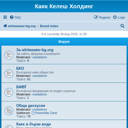
Каяк Келеш Холдинг
FAQ
Register
Login
S
whitewater-bg.org
Board index
e
It is currently 06 Aug 2026, 11:39
a
Форум
r
За whitewater-bg.org
c
За сайта, форума и келешите
Moderator:
vandobrev
h
Topics:
9
БКО
Българско каяк общество
Moderator:
vandobrev
Topics:
61
БФВТ
Българска федерация по воден туризъм
Moderator:
vandobrev
Topics:
1
Общи дискусии
Moderator:
vandobrev
Subforum:
PowerKite Zone
Topics:
76
Каяк в бързи води