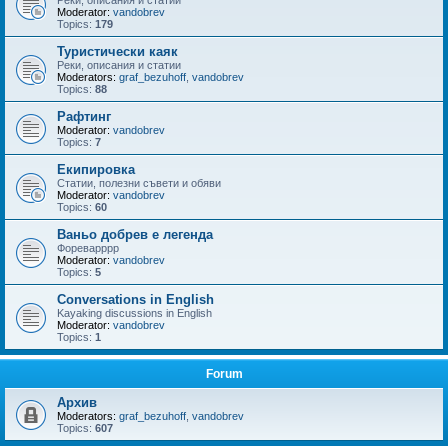
Реки, описания и статии
Moderator:
vandobrev
Topics:
179
Туристически каяк
Реки, описания и статии
Moderators:
graf_bezuhoff
,
vandobrev
Topics:
88
Рафтинг
Moderator:
vandobrev
Topics:
7
Екипировка
Статии, полезни съвети и обяви
Moderator:
vandobrev
Topics:
60
Ваньо добрев е легенда
Фореварррр
Moderator:
vandobrev
Topics:
5
Conversations in English
Kayaking discussions in English
Moderator:
vandobrev
Topics:
1
Forum
Архив
Moderators:
graf_bezuhoff
,
vandobrev
Topics:
607