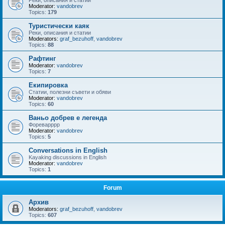
Реки, описания и статии
Moderator:
vandobrev
Topics:
179
Туристически каяк
Реки, описания и статии
Moderators:
graf_bezuhoff
,
vandobrev
Topics:
88
Рафтинг
Moderator:
vandobrev
Topics:
7
Екипировка
Статии, полезни съвети и обяви
Moderator:
vandobrev
Topics:
60
Ваньо добрев е легенда
Фореварррр
Moderator:
vandobrev
Topics:
5
Conversations in English
Kayaking discussions in English
Moderator:
vandobrev
Topics:
1
Forum
Архив
Moderators:
graf_bezuhoff
,
vandobrev
Topics:
607